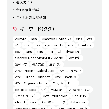
導入ガイド
タイの現地情報
ベトナムの現地情報
キーワード（タグ）
Aurora
iam
Amazon Route53
ebs
efs
s3
ecs
eks
dynamodb
rds
Lambda
ec2
sns
sqs
mq
CloudWatch
Shared Responsibility Model
運用代行
運用保守
導入支援
請求代行
AWS Pricing Calculator
Amazon EC2
AWS Direct Connect
AWS Backup
AWS Organizations
ベトナム
Price
on-premises
タイ
VMware
Amazon RDS
ファイルサーバー
AWS Migration
Security
cloud
aws
AWSネットワーク
database
Amazon Route 53
AI
Amazon Bedrock