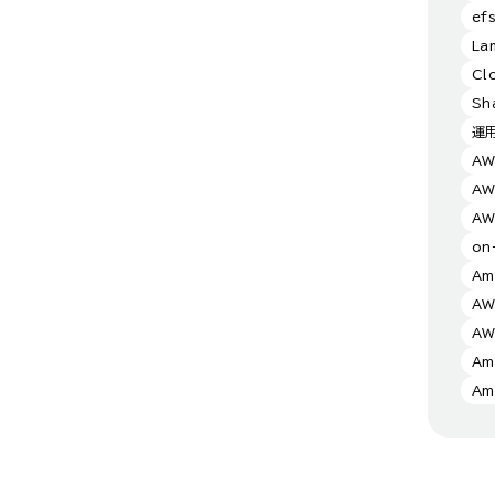
ef
La
Cl
Sh
運
AW
AW
AW
on
Am
AW
A
Am
Am