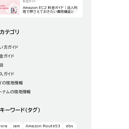
料金ガイド
Amazon EC2 料金ガイド｜法人利
用で押さえておきたい費用構造とコ
スト最適化策
カテゴリ
い方ガイド
金ガイド
説
入ガイド
イの現地情報
トナムの現地情報
キーワード（タグ）
rora
iam
Amazon Route53
ebs