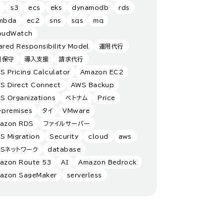
s
s3
ecs
eks
dynamodb
rds
mbda
ec2
sns
sqs
mq
oudWatch
ared Responsibility Model
運用代行
用保守
導入支援
請求代行
S Pricing Calculator
Amazon EC2
S Direct Connect
AWS Backup
S Organizations
ベトナム
Price
-premises
タイ
VMware
azon RDS
ファイルサーバー
S Migration
Security
cloud
aws
WSネットワーク
database
azon Route 53
AI
Amazon Bedrock
azon SageMaker
serverless