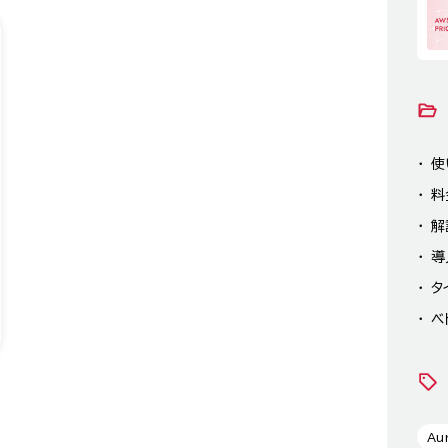
使
料
解
導
タ
ベ
Au