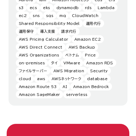
s3
ecs
eks
dynamodb
rds
Lambda
ec2
sns
sqs
mq
CloudWatch
Shared Responsibility Model
運用代行
運用保守
導入支援
請求代行
AWS Pricing Calculator
Amazon EC2
AWS Direct Connect
AWS Backup
AWS Organizations
ベトナム
Price
on-premises
タイ
VMware
Amazon RDS
ファイルサーバー
AWS Migration
Security
cloud
aws
AWSネットワーク
database
Amazon Route 53
AI
Amazon Bedrock
Amazon SageMaker
serverless