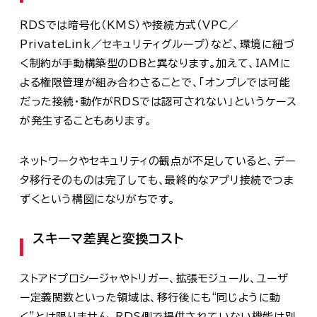
RDSでは暗号化（KMS）や接続方式（VPC／
PrivateLink／セキュリティグループ）など、環境に紐づ
く制約が手動構築型のDBと異なります。加えて、IAMに
よる権限管理が組み合わさることで、「オンプレでは可能
だった接続・動作がRDSでは認可されない」というケース
が発生することもあります。
ネットワークやセキュリティの観点が不足していると、デー
タ移行そのものは完了しても、最終的なアプリ接続でつま
ずくという構図になりがちです。
スキーマ差異と変換コスト
ストアドプロシージャやトリガー、拡張モジュール、ユーザ
ー定義関数といった領域は、移行後にも“同じように動
く”とは限りません。RDS側で提供されていない機能は別