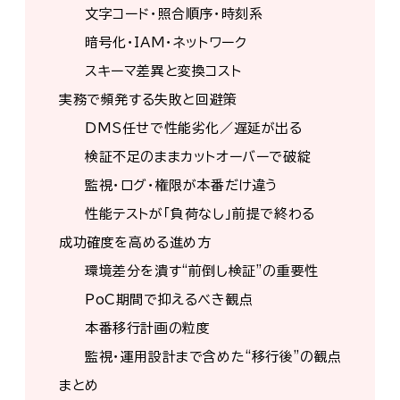
文字コード・照合順序・時刻系
暗号化・IAM・ネットワーク
スキーマ差異と変換コスト
実務で頻発する失敗と回避策
DMS任せで性能劣化／遅延が出る
検証不足のままカットオーバーで破綻
監視・ログ・権限が本番だけ違う
性能テストが「負荷なし」前提で終わる
成功確度を高める進め方
環境差分を潰す“前倒し検証”の重要性
PoC期間で抑えるべき観点
本番移行計画の粒度
監視・運用設計まで含めた“移行後”の観点
まとめ