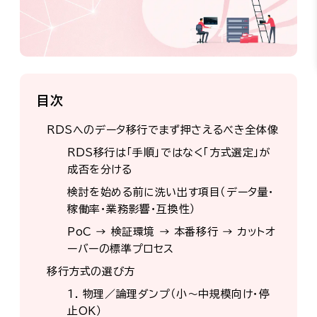
目次
RDSへのデータ移行でまず押さえるべき全体像
RDS移行は「手順」ではなく「方式選定」が
成否を分ける
検討を始める前に洗い出す項目（データ量・
稼働率・業務影響・互換性）
PoC → 検証環境 → 本番移行 → カットオ
ーバーの標準プロセス
移行方式の選び方
1. 物理／論理ダンプ（小～中規模向け・停
止OK）