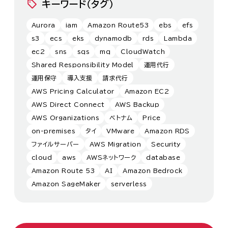
キーワード（タグ）
Aurora
iam
Amazon Route53
ebs
efs
s3
ecs
eks
dynamodb
rds
Lambda
ec2
sns
sqs
mq
CloudWatch
Shared Responsibility Model
運用代行
運用保守
導入支援
請求代行
AWS Pricing Calculator
Amazon EC2
AWS Direct Connect
AWS Backup
AWS Organizations
ベトナム
Price
on-premises
タイ
VMware
Amazon RDS
ファイルサーバー
AWS Migration
Security
cloud
aws
AWSネットワーク
database
Amazon Route 53
AI
Amazon Bedrock
Amazon SageMaker
serverless