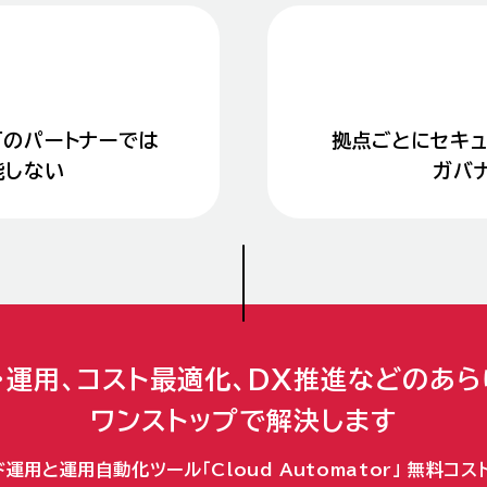
可の
パートナーでは
拠点ごとにセキュ
能しない
ガバ
・運用、コスト最適化、DX推進などのあ
ワンストップで解決します
運用と運用自動化ツール「Cloud Automator」 無料コ