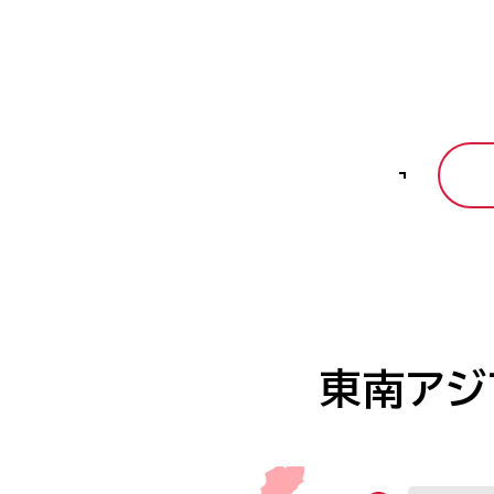
包括的にサポートするマネージドサ
国内外のビジネス展開におけるお客
資料ダウンロード
東南アジ