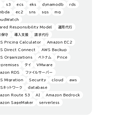
s
s3
ecs
eks
dynamodb
rds
mbda
ec2
sns
sqs
mq
oudWatch
ared Responsibility Model
運用代行
用保守
導入支援
請求代行
S Pricing Calculator
Amazon EC2
S Direct Connect
AWS Backup
S Organizations
ベトナム
Price
-premises
タイ
VMware
azon RDS
ファイルサーバー
S Migration
Security
cloud
aws
WSネットワーク
database
azon Route 53
AI
Amazon Bedrock
azon SageMaker
serverless