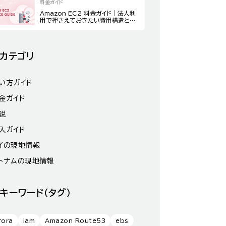
料金ガイド
Amazon EC2 料金ガイド｜法人利
用で押さえておきたい費用構造とコ
スト最適化策
カテゴリ
い方ガイド
金ガイド
説
入ガイド
イの現地情報
トナムの現地情報
キーワード（タグ）
rora
iam
Amazon Route53
ebs