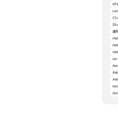
ef
La
Cl
Sh
運
AW
AW
AW
on
Am
AW
A
Am
Am