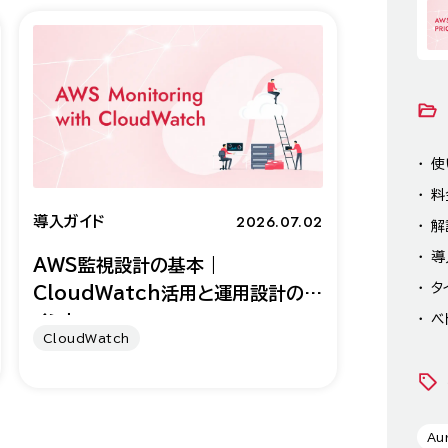
使
料
2026.07.02
導入ガイド
解
導
AWS監視設計の基本｜
タ
CloudWatch活用と運用設計のポ
ベ
イント
CloudWatch
Au