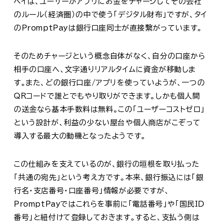
ペイは、ユーザーがアプリにお金をチャージしてその会社
のルール（経済圏）の中で使う「デジタル財布」ですが、タイ
のPromptPayは銀行口座同士が直接繋がっています。
そのためチャージという概念自体がなく、自分の口座から
相手の口座へ、文字通りリアルタイムに資金が移動しま
す。また、どの銀行口座/アプリを使っていようが、一つの
QRコードで誰とでもやり取りができます。しかも個人間
の送金なら基本手数料は無料。この「ユーザーコストゼロ」
という設計が、利益の少ない屋台や個人商店がこぞって
導入する最大の動機となったようです。
この仕組みを支えているのが、銀行の垣根を取り払った
「共通の宛先」という考え方です。本来、銀行振込には「銀
行名・支店番号・口座番号」情報が必要ですが、
PromptPayではこれらを事前に「電話番号」や「国民ID
番号」と紐付けて登録しておきます。すると、支払う側は