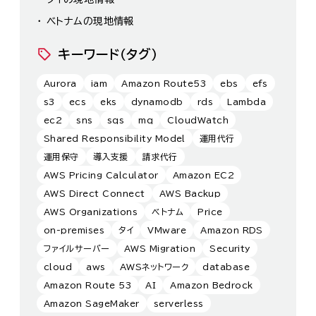
ベトナムの現地情報
キーワード（タグ）
Aurora
iam
Amazon Route53
ebs
efs
s3
ecs
eks
dynamodb
rds
Lambda
ec2
sns
sqs
mq
CloudWatch
Shared Responsibility Model
運用代行
運用保守
導入支援
請求代行
AWS Pricing Calculator
Amazon EC2
AWS Direct Connect
AWS Backup
AWS Organizations
ベトナム
Price
on-premises
タイ
VMware
Amazon RDS
ファイルサーバー
AWS Migration
Security
cloud
aws
AWSネットワーク
database
Amazon Route 53
AI
Amazon Bedrock
Amazon SageMaker
serverless