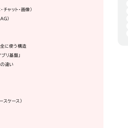
と
・チャット・画像）
AG）
安全に使う構造
アプリ基盤」
スの違い
ユースケース）