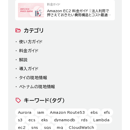
料金ガイド
Amazon EC2 料金ガイド｜法人利用で
押さえておきたい費用構造とコスト最適化
策
カテゴリ
使い方ガイド
料金ガイド
解説
導入ガイド
タイの現地情報
ベトナムの現地情報
キーワード（タグ）
Aurora
iam
Amazon Route53
ebs
efs
s3
ecs
eks
dynamodb
rds
Lambda
ec2
sns
sqs
mq
CloudWatch