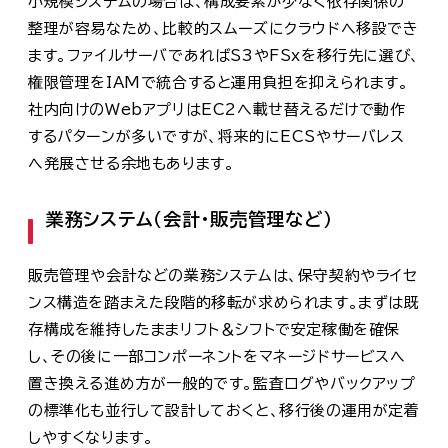
小規模システムの場合は、構成要素が少なく依存関係の
整理が容易なため、比較的スムーズにクラウドへ移設でき
ます。ファイルサーバであればS3やFSxを移行先に選び、
権限管理をIAMで統合すると運用負担を抑えられます。
社内向けのWebアプリはEC2へ載せ替えるだけで動作
するパターンが多いですが、将来的にECSやサーバレス
へ発展させる余地もあります。
業務システム（会計・販売管理など）
販売管理や会計などの業務システムは、保守契約やライセ
ンス構造を踏まえた段階的移転が求められます。まずは既
存構成を維持したままリフト＆シフトで安定稼働を確保
し、その後に一部コンポーネントをマネージドサービスへ
置き換える進め方が一般的です。監査ログやバックアップ
の標準化も並行して設計しておくと、移行後の運用が定着
しやすくなります。