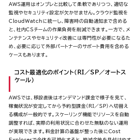
AWS運用はオンプレと比較して柔軟でありつつ、適切な
監視やセキュリティ設定が欠かせません。クラウド監視を
CloudWatchに統一し、障害時の自動通知まで含める
と、社内CSチームの作業負荷を削減できます。一方で、メ
ンテナンスやセキュリティ改善には専門性が必要になるた
め、必要に応じて外部パートナーのサポート費用を含める
ケースもあります。
コスト最適化のポイント（RI／SP／オートス
ケール）
AWSでは、移設直後はオンデマンド課金で様子を見て、
稼働状況が安定してから予約型課金（RI／SP）へ切替え
る構成が一般的です。スケーリング機能でリソースを自動
調整すれば、実際の利用状況に合わせた無駄のない運用
が実現できます。料金計算の基盤が整った後にCost
Explorerで全体を可視化すると、節減余地を見付けやす