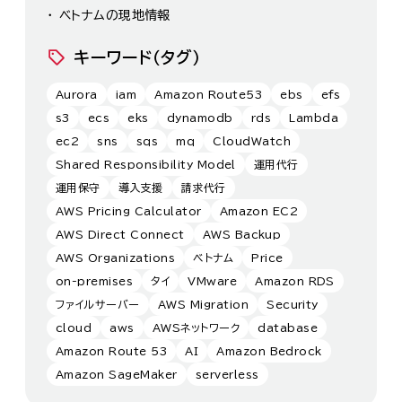
ベトナムの現地情報
キーワード（タグ）
Aurora
iam
Amazon Route53
ebs
efs
s3
ecs
eks
dynamodb
rds
Lambda
ec2
sns
sqs
mq
CloudWatch
Shared Responsibility Model
運用代行
運用保守
導入支援
請求代行
AWS Pricing Calculator
Amazon EC2
AWS Direct Connect
AWS Backup
AWS Organizations
ベトナム
Price
on-premises
タイ
VMware
Amazon RDS
ファイルサーバー
AWS Migration
Security
cloud
aws
AWSネットワーク
database
Amazon Route 53
AI
Amazon Bedrock
Amazon SageMaker
serverless